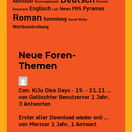
Abenteuer
Basisregelwerk
Discord
Englisch
Pyramos
PRS
News
Download
LuD
Roman
Sammlung
Social Media
Weltbeschreibung
Neue Foren-
Themen
Con: KiJu Dice Days - 19. - 21.11 …
von
Gelöschter Benutzer
vor 1 Jahr,
3 Antworten
Erster alter Download wieder onli …
von
Merz
vor 1 Jahr, 1 Antwort