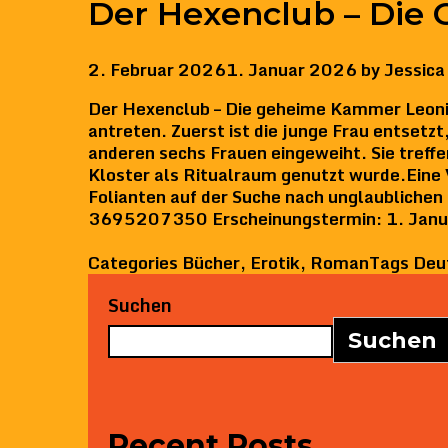
Der Hexenclub – Di
2. Februar 2026
1. Januar 2026
by
Jessica
Der Hexenclub – Die geheime Kammer Leonie 
antreten. Zuerst ist die junge Frau entsetz
anderen sechs Frauen eingeweiht. Sie treffe
Kloster als Ritualraum genutzt wurde.Eine V
Folianten auf der Suche nach unglaublichen
3695207350 Erscheinungstermin: 1. Januar
Categories
Bücher
,
Erotik
,
Roman
Tags
Deu
Suchen
Suchen
Recent Posts