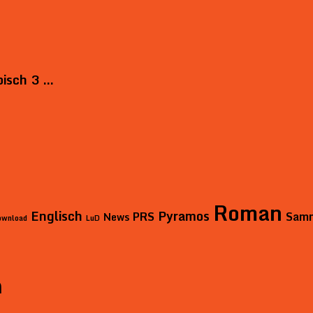
bisch 3 …
Roman
Englisch
Pyramos
PRS
Sam
News
ownload
LuD
n