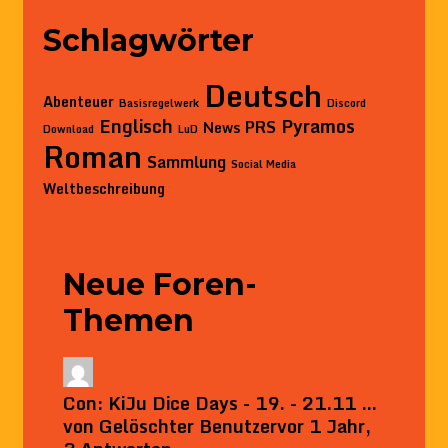
Schlagwörter
Deutsch
Abenteuer
Basisregelwerk
Discord
Englisch
Pyramos
PRS
News
Download
LuD
Roman
Sammlung
Social Media
Weltbeschreibung
Neue Foren-
Themen
Con: KiJu Dice Days - 19. - 21.11 …
von
Gelöschter Benutzer
vor 1 Jahr,