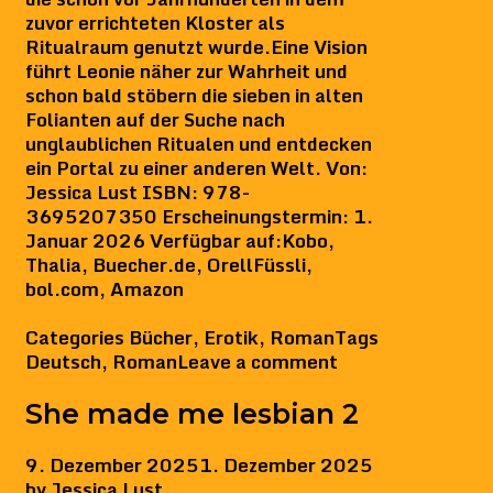
zuvor errichteten Kloster als
Ritualraum genutzt wurde.Eine Vision
führt Leonie näher zur Wahrheit und
schon bald stöbern die sieben in alten
Folianten auf der Suche nach
unglaublichen Ritualen und entdecken
ein Portal zu einer anderen Welt. Von:
Jessica Lust ISBN: 978-
3695207350 Erscheinungstermin: 1.
Januar 2026 Verfügbar auf:Kobo,
Thalia, Buecher.de, OrellFüssli,
bol.com, Amazon
Categories
Bücher
,
Erotik
,
Roman
Tags
Deutsch
,
Roman
Leave a comment
She made me lesbian 2
9. Dezember 2025
1. Dezember 2025
by
Jessica Lust