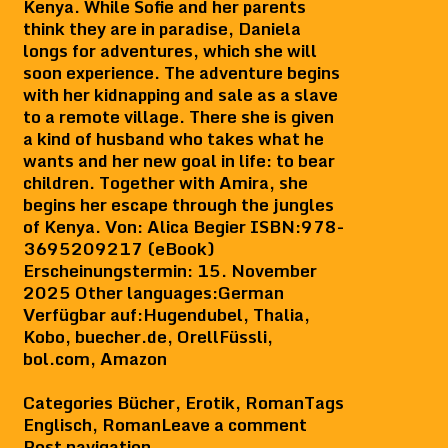
Kenya. While Sofie and her parents
think they are in paradise, Daniela
longs for adventures, which she will
soon experience. The adventure begins
with her kidnapping and sale as a slave
to a remote village. There she is given
a kind of husband who takes what he
wants and her new goal in life: to bear
children. Together with Amira, she
begins her escape through the jungles
of Kenya. Von: Alica Begier ISBN:978-
3695209217 (eBook)
Erscheinungstermin: 15. November
2025 Other languages:German
Verfügbar auf:Hugendubel, Thalia,
Kobo, buecher.de, OrellFüssli,
bol.com, Amazon
Categories
Bücher
,
Erotik
,
Roman
Tags
Englisch
,
Roman
Leave a comment
Post navigation