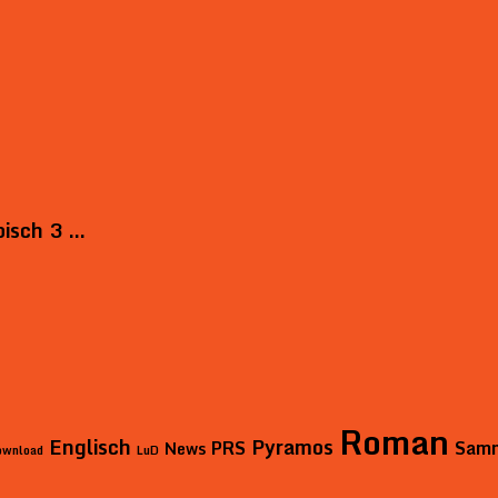
bisch 3 …
Roman
Englisch
Pyramos
PRS
Sam
News
ownload
LuD