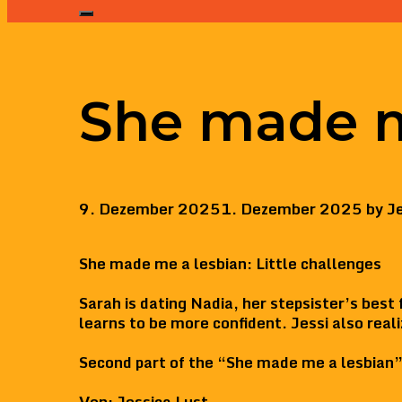
She made m
9. Dezember 2025
1. Dezember 2025
by
Je
She made me a lesbian: Little challenges
Sarah is dating Nadia, her stepsister’s bes
learns to be more confident. Jessi also real
Second part of the “She made me a lesbian”
Von
: Jessica Lust