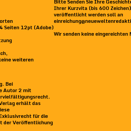
Bitte Senden Sie Ihre Geschich
Ihrer Kurzvita (bis 600 Zeiche
veröffentlicht werden soll an
einreichung@neueweltenredakt
orten
A4 Seiten 12pt (Adobe)
Wir senden keine eingereichten 
tzung
ch,
keine weiteren
g. Bei
te Autor 2 mit
vielfältigungsrecht.
Verlag erhält das
iese
xklusivrecht für die
t der Veröffentlichung