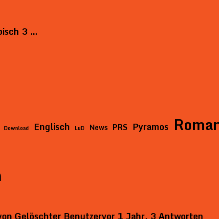
bisch 3 …
Roma
Englisch
Pyramos
PRS
News
Download
LuD
n
von
Gelöschter Benutzer
vor 1 Jahr, 3 Antworten