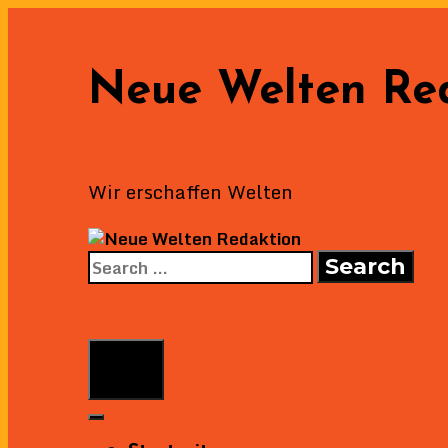
Skip
to
content
Neue Welten Re
Wir erschaffen Welten
Search
for:
Search
Menu