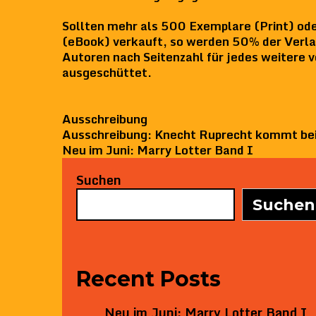
Sollten mehr als 500 Exemplare (Print) o
(eBook) verkauft, so werden 50% der Verl
Autoren nach Seitenzahl für jedes weitere 
ausgeschüttet.
Categories
Ausschreibung
Post
Ausschreibung: Knecht Ruprecht kommt be
navigation
Neu im Juni: Marry Lotter Band I
Suchen
Suchen
Recent Posts
Neu im Juni: Marry Lotter Band I