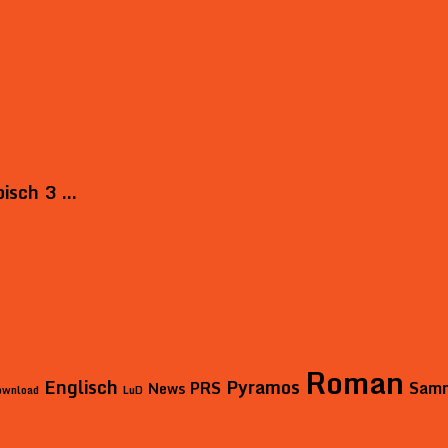
bisch 3 …
Roman
Englisch
Pyramos
PRS
Sam
News
ownload
LuD