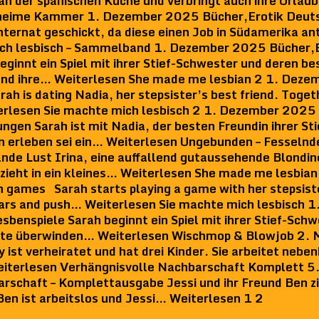
Fan der spanischen Küche und verbringt auch ihre Urlaub
eheime Kammer 1. Dezember 2025 Bücher,Erotik Deuts
ternat geschickt, da diese einen Job in Südamerika ant
ich lesbisch – Sammelband 1. Dezember 2025 Bücher,
nnt ein Spiel mit ihrer Stief-Schwester und deren bes
und ihre… Weiterlesen She made me lesbian 2 1. Deze
ah is dating Nadia, her stepsister’s best friend. Toget
rlesen Sie machte mich lesbisch 2 1. Dezember 2025 
ngen Sarah ist mit Nadia, der besten Freundin ihrer 
 erleben sei ein… Weiterlesen Ungebunden – Fesseln
de Lust Irina, eine auffallend gutaussehende Blondine
 zieht in ein kleines… Weiterlesen She made me lesbia
n games Sarah starts playing a game with her stepsiste
fears and push… Weiterlesen Sie machte mich lesbisch
sbenspiele Sarah beginnt ein Spiel mit ihrer Stief-Sch
ngste überwinden… Weiterlesen Wischmop & Blowjob 2.
ist verheiratet und hat drei Kinder. Sie arbeitet nebe
 Weiterlesen Verhängnisvolle Nachbarschaft Komplett 5
chaft – Komplettausgabe Jessi und ihr Freund Ben zi
n ist arbeitslos und Jessi… Weiterlesen 1 2