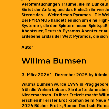
Veröffentlichungen Träume, die im Dunkeln
Sie ist der Anfang und das Ende.In ihr werd
Sterne das… Weiterlesen Pyramos – Die We
Bei PYRAMOS handelt es sich um eine High-
Systeme), die den Spielern neuen Spielspa
Abenteuer,Deutsch,Pyramos Abenteuer auf d
Erdebene Eridas der Welt Pyramos, die sic
Categories
Autor
Willma Bumsen
3. März 2026
1. Dezember 2025
by
Admin
Willma Bumsen wurde 1999 in Prag geboren –
früh die Wehen bekam. Sie durfte dann aber
Niedersachsen. In ihrer Freizeit macht Willm
erschien ihr erster Erotikroman beim Neue
2026 Bücher,Erotik,Roman Deutsch,Roman De