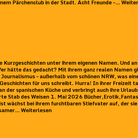
inem Pärchenclub in der Stadt. Acht Freunde –… Weite
e Kurzgeschichten unter ihrem eigenen Namen. Und an 
r hätte das gedacht? Mit ihrem ganz realen Namen gin
 Journalismus – außerhalb vom schönen NRW, was eine
Geschichten für uns schreibt. Hurra! In ihrer Freizeit t
Fan der spanischen Küche und verbringt auch ihre Urlaub
harte Stab des Weisen 1. Mai 2026 Bücher,Erotik,Fan
st wächst bei ihrem furchtbaren Stiefvater auf, der si
ltsamer… Weiterlesen