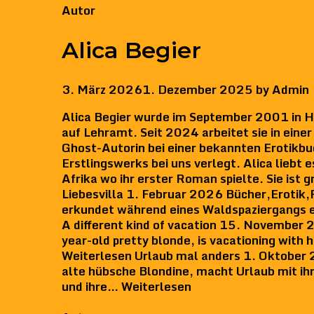
Categories
Autor
Alica Begier
3. März 2026
1. Dezember 2025
by
Admin
Alica Begier wurde im September 2001 in H
auf Lehramt. Seit 2024 arbeitet sie in ei
Ghost-Autorin bei einer bekannten Erotikbuc
Erstlingswerks bei uns verlegt. Alica liebt
Afrika wo ihr erster Roman spielte. Sie ist 
Liebesvilla 1. Februar 2026 Bücher,Erotik
erkundet während eines Waldspaziergangs ei
A different kind of vacation 15. November 
year-old pretty blonde, is vacationing with h
Weiterlesen Urlaub mal anders 1. Oktober
alte hübsche Blondine, macht Urlaub mit ihr
und ihre… Weiterlesen