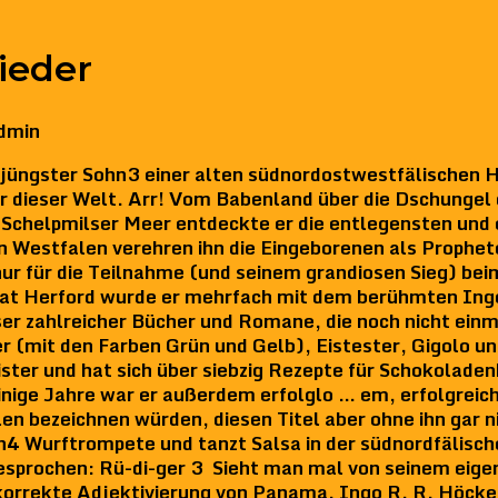
ieder
dmin
jüngster Sohn3 einer alten südnordostwestfälischen 
er dieser Welt. Arr! Vom Babenland über die Dschungel
chelpmilser Meer entdeckte er die entlegensten und 
n Westfalen verehren ihn die Eingeborenen als Prophet
nur für die Teilnahme (und seinem grandiosen Sieg) be
at Herford wurde er mehrfach mit dem berühmten Ing
ser zahlreicher Bücher und Romane, die noch nicht einm
r (mit den Farben Grün und Gelb), Eistester, Gigolo un
ter und hat sich über siebzig Rezepte für Schokolade
Einige Jahre war er außerdem erfolglo … em, erfolgrei
en bezeichnen würden, diesen Titel aber ohne ihn gar ni
en4 Wurftrompete und tanzt Salsa in der südnordfälis
sprochen: Rü-di-ger 3 Sieht man mal von seinem eigen
zig korrekte Adjektivierung von Panama. Ingo R. R. Höc