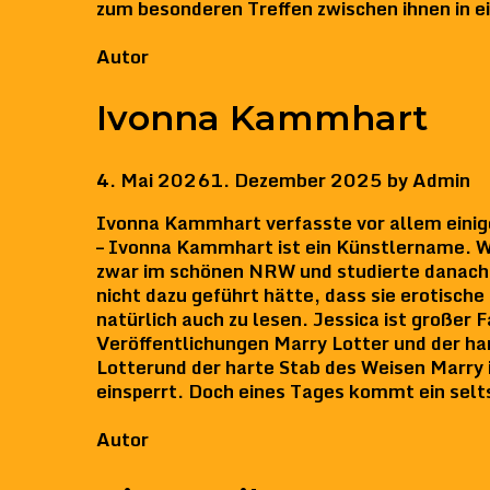
zum besonderen Treffen zwischen ihnen in e
Categories
Autor
Ivonna Kammhart
4. Mai 2026
1. Dezember 2025
by
Admin
Ivonna Kammhart verfasste vor allem einig
– Ivonna Kammhart ist ein Künstlername. We
zwar im schönen NRW und studierte danach
nicht dazu geführt hätte, dass sie erotische 
natürlich auch zu lesen. Jessica ist großer 
Veröffentlichungen Marry Lotter und der 
Lotterund der harte Stab des Weisen Marry i
einsperrt. Doch eines Tages kommt ein se
Categories
Autor