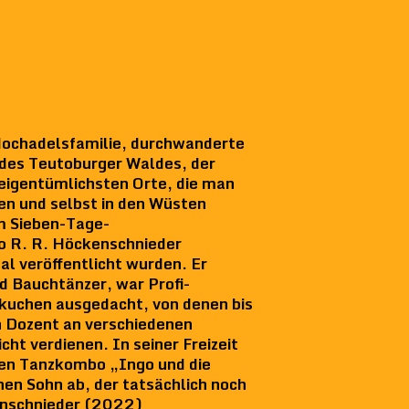
Hochadelsfamilie, durchwanderte
 des Teutoburger Waldes, der
eigentümlichsten Orte, die man
en und selbst in den Wüsten
im Sieben-Tage-
o R. R. Höckenschnieder
al veröffentlicht wurden. Er
d Bauchtänzer, war Profi-
nkuchen ausgedacht, von denen bis
ch Dozent an verschiedenen
cht verdienen. In seiner Freizeit
chen Tanzkombo „Ingo und die
en Sohn ab, der tatsächlich noch
kenschnieder (2022)