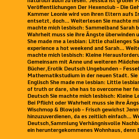
natürlich auch zu lesen. Jessica ist großer 
Veröffentlichungen Der Hexenclub – Die G
Kammer Leonie wird von ihren Eltern aufs In
entsetzt, doch… Weiterlesen Sie machte m
machte mich lesbisch: Sammelband Sarah begi
Wahrheit muss sie ihre Ängste überwinden 
She made me a lesbian: Little challenges Sar
experience a hot weekend and Sarah… Weite
machte mich lesbisch: Kleine Herausforderu
Gemeinsam mit Anne und weiteren Mädchen
Bücher,Erotik Deutsch Ungebunden – Fesseln
Mathematikstudium in der neuen Stadt. Sie
Englisch She made me lesbian: Little lesbia
of truth or dare, she has to overcome her 
Deutsch Sie machte mich lesbisch: Kleine Le
Bei Pflicht oder Wahrheit muss sie ihre Ä
Wischmop & Blowjob – Frisch gewichst Jenny 
hinzuzuverdienen, da es zeitlich einfach…
Deutsch,Sammlung Verhängnisvolle Nachbars
ein heruntergekommenes Wohnhaus, denn Be