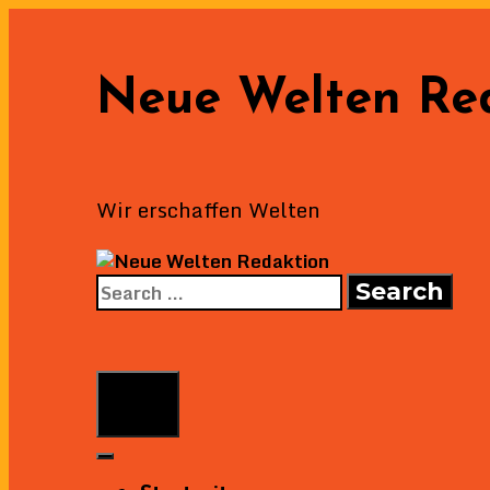
Skip
to
content
Neue Welten Re
Wir erschaffen Welten
Search
for:
Search
Menu