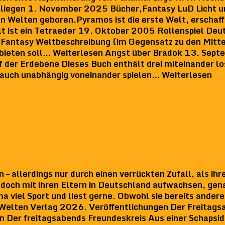
 liegen 1. November 2025 Bücher,Fantasy LuD Licht un
en Welten geboren.Pyramos ist die erste Welt, erschaf
lt ist ein Tetraeder 19. Oktober 2005 Rollenspiel D
Fantasy Weltbeschreibung (im Gegensatz zu den Mitte
ß bieten soll… Weiterlesen Angst über Bradok 13. Sep
er Erdebene Dieses Buch enthält drei miteinander lo
h auch unabhängig voneinander spielen… Weiterlesen
 allerdings nur durch einen verrückten Zufall, als ih
 doch mit ihren Eltern in Deutschland aufwachsen, gen
a viel Sport und liest gerne. Obwohl sie bereits andere
 Welten Verlag 2026. Veröffentlichungen Der Freitags
r freitagsabends Freundeskreis Aus einer Schapsidee