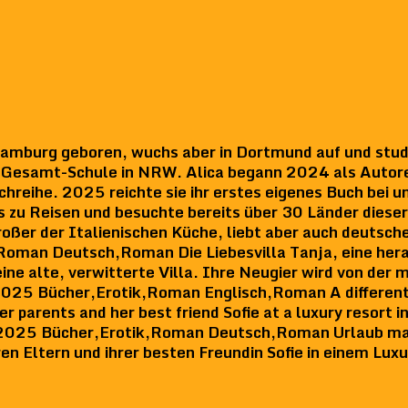
amburg geboren, wuchs aber in Dortmund auf und studi
ner Gesamt-Schule in NRW. Alica begann 2024 als Autor
hreihe. 2025 reichte sie ihr erstes eigenes Buch bei 
 es zu Reisen und besuchte bereits über 30 Länder diese
großer der Italienischen Küche, liebt aber auch deutsch
,Roman Deutsch,Roman Die Liebesvilla Tanja, eine her
ne alte, verwitterte Villa. Ihre Neugier wird von der
2025 Bücher,Erotik,Roman Englisch,Roman A different 
er parents and her best friend Sofie at a luxury resort 
 2025 Bücher,Erotik,Roman Deutsch,Roman Urlaub mal
en Eltern und ihrer besten Freundin Sofie in einem Lux