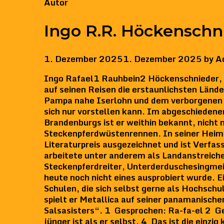
Categories
Autor
Ingo R.R. Höckenschn
1. Dezember 2025
1. Dezember 2025
by
A
Ingo Rafael1 Rauhbein2 Höckenschnieder, 
auf seinen Reisen die erstaunlichsten Länd
Pampa nahe Iserlohn und dem verborgenen S
sich nur vorstellen kann. Im abgeschiedene
Brandenburgs ist er weithin bekannt, nicht 
Steckenpferdwüstenrennen. In seiner Heim
Literaturpreis ausgezeichnet und ist Verfas
arbeitete unter anderem als Landanstreiche
Steckenpferdreiter, Unterderduschesingmeis
heute noch nicht eines ausprobiert wurde. 
Schulen, die sich selbst gerne als Hochschul
spielt er Metallica auf seiner panamanisch
Salsasisters“. 1 Gesprochen: Ra-fa-el 2 Ge
jünger ist als er selbst. 4 Das ist die ein