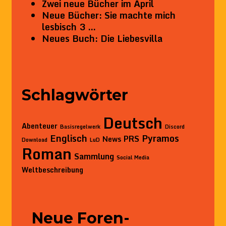
Zwei neue Bücher im April
Neue Bücher: Sie machte mich
lesbisch 3 …
Neues Buch: Die Liebesvilla
Schlagwörter
Deutsch
Abenteuer
Basisregelwerk
Discord
Englisch
Pyramos
PRS
News
Download
LuD
Roman
Sammlung
Social Media
Weltbeschreibung
Neue Foren-